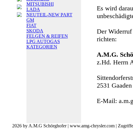
MITSUBISHI
Es wird darau
LADA
NEUTEIL-NEW PART
unbeschädigte
GM
FIAT
Der Widerruf
SKODA
FELGEN & REIFEN
richten:
LPG AUTOGAS
KATEGORIEN
A.M.G. Schö
z.Hd. Herrn 
Sittendorfers
2531 Gaaden
E-Mail: a.m.
2026 by A.M.G Schörghofer | www.amg-chrysler.com | Zugriff