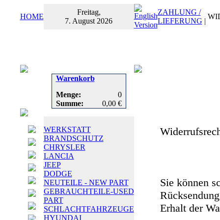
Freitag,
ZAHLUNG /
HOME
WI
7. August 2026
LIEFERUNG
|
Warenkorb
Menge:
0
Summe:
0,00 €
WERKSTATT
Widerrufsrec
BRANDSCHUTZ
CHRYSLER
LANCIA
JEEP
DODGE
Sie können sc
NEUTEILE - NEW PART
GEBRAUCHTEILE-USED
Rücksendung 
PART
Erhalt der Wa
SCHLACHTFAHRZEUGE
HYUNDAI