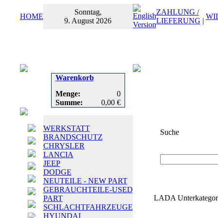
Sonntag,
ZAHLUNG /
HOME
WI
9. August 2026
LIEFERUNG
|
Warenkorb
Menge:
0
Summe:
0,00 €
WERKSTATT
Suche
BRANDSCHUTZ
CHRYSLER
Suchbegriff
oder
LANCIA
JEEP
DODGE
NEUTEILE - NEW PART
GEBRAUCHTEILE-USED
LADA Unterkategor
PART
SCHLACHTFAHRZEUGE
HYUNDAI