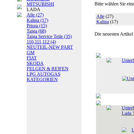
Bitte wählen Sie ein
MITSUBISHI
LADA
Alle
(27)
Alle
(27)
Kalina
(17)
Kalina
(17)
Priora
(15)
Taiga
(68)
Die neuesten Artikel
Taiga Service Teile
(35)
110,111,112
(4)
NEUTEIL-NEW PART
GM
FIAT
Unterf
SKODA
FELGEN & REIFEN
LPG AUTOGAS
KATEGORIEN
Unterf
Lada 