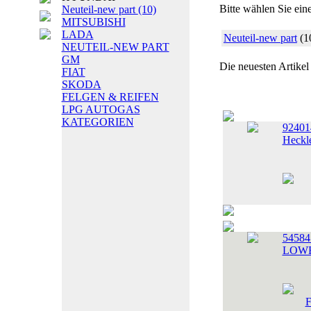
Bitte wählen Sie ein
Neuteil-new part
(10)
MITSUBISHI
LADA
Neuteil-new part
(1
NEUTEIL-NEW PART
GM
Die neuesten Artikel
FIAT
SKODA
FELGEN & REIFEN
LPG AUTOGAS
KATEGORIEN
92401
Heckle
5458
LOWE