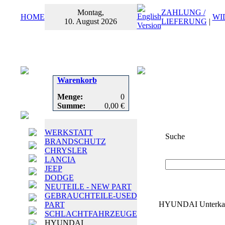
Montag,
ZAHLUNG /
HOME
WI
10. August 2026
LIEFERUNG
|
Warenkorb
Menge:
0
Summe:
0,00 €
WERKSTATT
Suche
BRANDSCHUTZ
CHRYSLER
Suchbegriff
oder
LANCIA
JEEP
DODGE
NEUTEILE - NEW PART
GEBRAUCHTEILE-USED
HYUNDAI Unterkat
PART
SCHLACHTFAHRZEUGE
HYUNDAI