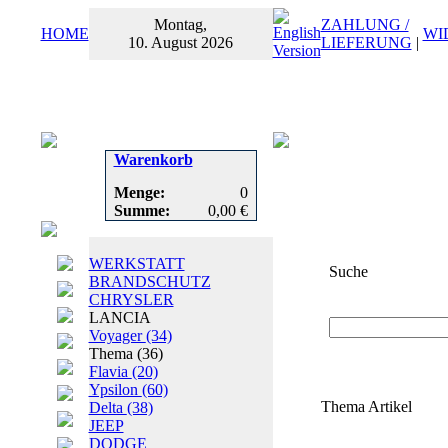
Montag,
ZAHLUNG /
HOME
WI
10. August 2026
LIEFERUNG
|
Warenkorb
Menge:
0
Summe:
0,00 €
WERKSTATT
Suche
BRANDSCHUTZ
CHRYSLER
Suchbegriff
oder
LANCIA
Voyager
(34)
Thema
(36)
Flavia
(20)
Ypsilon
(60)
Thema Artikel
Delta
(38)
JEEP
DODGE