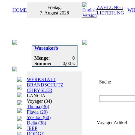
Freitag,
ZAHLUNG /
HOME
WI
7. August 2026
LIEFERUNG
|
Warenkorb
Menge:
0
Summe:
0,00 €
WERKSTATT
Suche
BRANDSCHUTZ
CHRYSLER
Suchbegriff
oder
LANCIA
Voyager
(34)
Thema
(36)
Flavia
(20)
Ypsilon
(60)
Voyager Artikel
Delta
(38)
JEEP
DODGE