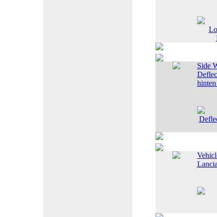
Side 
Deflec
hinte
Vehicl
Lanci