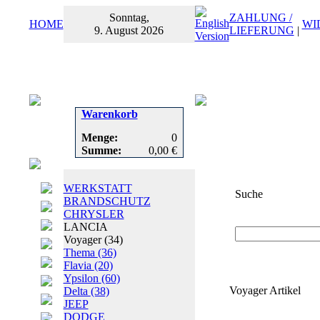
Sonntag,
ZAHLUNG /
HOME
WI
9. August 2026
LIEFERUNG
|
Warenkorb
Menge:
0
Summe:
0,00 €
WERKSTATT
Suche
BRANDSCHUTZ
CHRYSLER
Suchbegriff
oder
LANCIA
Voyager
(34)
Thema
(36)
Flavia
(20)
Ypsilon
(60)
Voyager Artikel
Delta
(38)
JEEP
DODGE