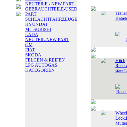
NEUTEILE - NEW PART
GEBRAUCHTEILE-USED
Traile
PART
Kabels
SCHLACHTFAHRZEUGE
HYUNDAI
MITSUBISHI
LADA
NEUTEIL-NEW PART
GM
FIAT
SKODA
FELGEN & REIFEN
Hitch
LPG AUTOGAS
Recei
KATEGORIEN
starr 
Wheel
Lock,D
Mutte