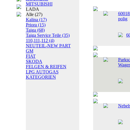
MITSUBISHI
LADA
60018
Alle
(27)
polig
Kalina
(17)
Priora
(15)
Taiga
(68)
Taiga Service Teile
(35)
110,111,112
(4)
NEUTEIL-NEW PART
GM
FIAT
Parksc
SKODA
Wager
FELGEN & REIFEN
LPG AUTOGAS
KATEGORIEN
Nebel