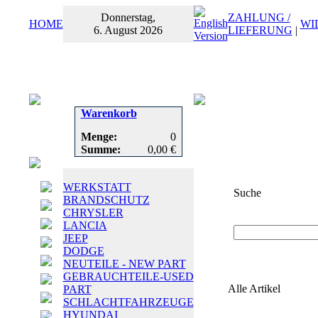
Donnerstag,
ZAHLUNG /
HOME
WI
6. August 2026
LIEFERUNG
|
Warenkorb
Menge:
0
Summe:
0,00 €
WERKSTATT
Suche
BRANDSCHUTZ
CHRYSLER
Suchbegriff
oder
LANCIA
JEEP
DODGE
NEUTEILE - NEW PART
GEBRAUCHTEILE-USED
Alle Artikel
PART
SCHLACHTFAHRZEUGE
HYUNDAI