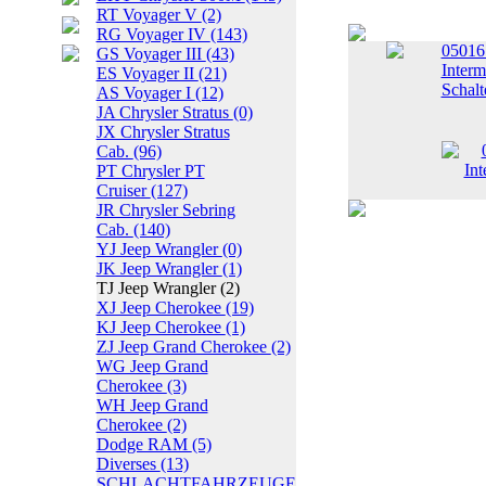
RT Voyager V
(2)
RG Voyager IV
(143)
0501
GS Voyager III
(43)
Interm
ES Voyager II
(21)
Schalt
AS Voyager I
(12)
JA Chrysler Stratus
(0)
JX Chrysler Stratus
Cab.
(96)
PT Chrysler PT
Cruiser
(127)
JR Chrysler Sebring
Cab.
(140)
YJ Jeep Wrangler
(0)
JK Jeep Wrangler
(1)
TJ Jeep Wrangler
(2)
XJ Jeep Cherokee
(19)
KJ Jeep Cherokee
(1)
ZJ Jeep Grand Cherokee
(2)
WG Jeep Grand
Cherokee
(3)
WH Jeep Grand
Cherokee
(2)
Dodge RAM
(5)
Diverses
(13)
SCHLACHTFAHRZEUGE