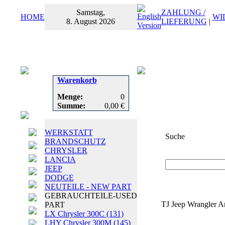
Samstag,
ZAHLUNG /
HOME
WI
8. August 2026
LIEFERUNG
|
Warenkorb
Menge:
0
Summe:
0,00 €
WERKSTATT
Suche
BRANDSCHUTZ
CHRYSLER
Suchbegriff
oder
LANCIA
JEEP
DODGE
NEUTEILE - NEW PART
GEBRAUCHTEILE-USED
TJ Jeep Wrangler Ar
PART
LX Chrysler 300C
(131)
LHY Chrysler 300M
(145)