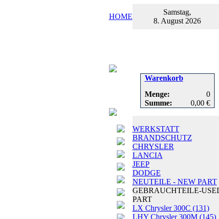
Samstag,
HOME
8. August 2026
Warenkorb
Menge:
0
Summe:
0,00 €
WERKSTATT
BRANDSCHUTZ
CHRYSLER
LANCIA
JEEP
DODGE
NEUTEILE - NEW PART
GEBRAUCHTEILE-USE
PART
LX Chrysler 300C
(131)
LHY Chrysler 300M
(145)