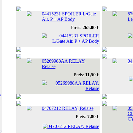
04415231 SPOILER L/Gate
57
Air, P + AP Body
Lef
Preis:
265,00 €
05269988AA RELAY,
04
Relaise
Preis:
11,50 €
)
04707212 RELAY, Relaise
05
C
Preis:
7,80 €
C
E