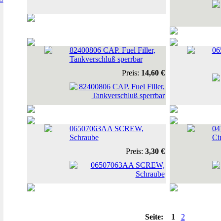
82400806 CAP. Fuel Filler,
06
Tankverschluß sperrbar
Preis:
14,60 €
06507063AA SCREW,
04
Schraube
Ci
Preis:
3,30 €
Seite:
1
2