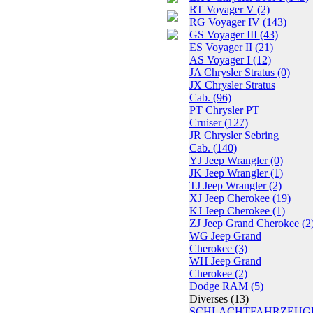
RT Voyager V
(2)
RG Voyager IV
(143)
GS Voyager III
(43)
ES Voyager II
(21)
AS Voyager I
(12)
JA Chrysler Stratus
(0)
JX Chrysler Stratus
Cab.
(96)
PT Chrysler PT
Cruiser
(127)
JR Chrysler Sebring
Cab.
(140)
YJ Jeep Wrangler
(0)
JK Jeep Wrangler
(1)
TJ Jeep Wrangler
(2)
XJ Jeep Cherokee
(19)
KJ Jeep Cherokee
(1)
ZJ Jeep Grand Cherokee
(2
WG Jeep Grand
Cherokee
(3)
WH Jeep Grand
Cherokee
(2)
Dodge RAM
(5)
Diverses
(13)
SCHLACHTFAHRZEUG