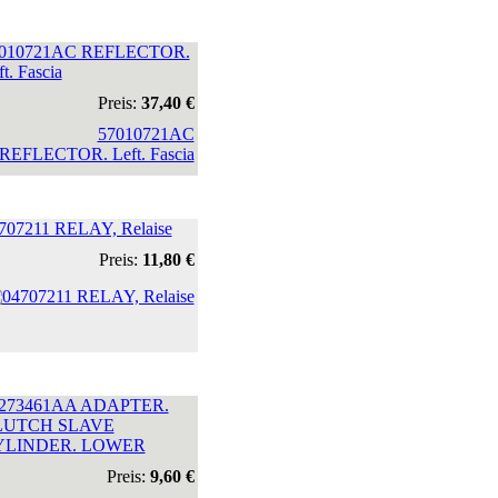
010721AC REFLECTOR.
t. Fascia
Preis:
37,40 €
707211 RELAY, Relaise
Preis:
11,80 €
273461AA ADAPTER.
LUTCH SLAVE
YLINDER. LOWER
Preis:
9,60 €