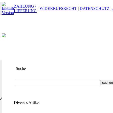
ZAHLUNG /
WIDERRUFSRECHT
|
DATENSCHUTZ
|
LIEFERUNG
|
Suche
Suchbegriff
oder
ET-Nummer
D
Diverses Artikel