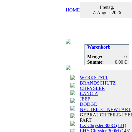
Freitag,
HOME
7. August 2026
Warenkorb
Menge:
0
Summe:
0,00 €
WERKSTATT
BRANDSCHUTZ
CHRYSLER
LANCIA
JEEP
DODGE
NEUTEILE - NEW PART
GEBRAUCHTEILE-USE
PART
LX Chrysler 300C
(131)
LHY Chrysler 300M
(145)