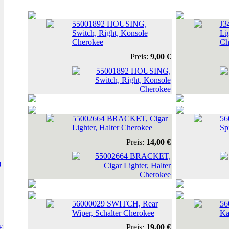
55001892 HOUSING,
J3
Switch, Right, Konsole
Li
Cherokee
Ch
Preis:
9,00 €
55002664 BRACKET, Cigar
56
Lighter, Halter Cherokee
Sp
Preis:
14,00 €
)
56000029 SWITCH, Rear
56
Wiper, Schalter Cherokee
Ka
Preis:
19,00 €
E