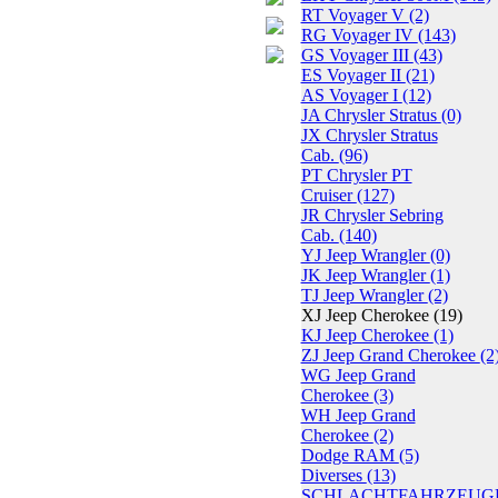
RT Voyager V
(2)
RG Voyager IV
(143)
GS Voyager III
(43)
ES Voyager II
(21)
AS Voyager I
(12)
JA Chrysler Stratus
(0)
JX Chrysler Stratus
Cab.
(96)
PT Chrysler PT
Cruiser
(127)
JR Chrysler Sebring
Cab.
(140)
YJ Jeep Wrangler
(0)
JK Jeep Wrangler
(1)
TJ Jeep Wrangler
(2)
XJ Jeep Cherokee
(19)
KJ Jeep Cherokee
(1)
ZJ Jeep Grand Cherokee
(2
WG Jeep Grand
Cherokee
(3)
WH Jeep Grand
Cherokee
(2)
Dodge RAM
(5)
Diverses
(13)
SCHLACHTFAHRZEUG