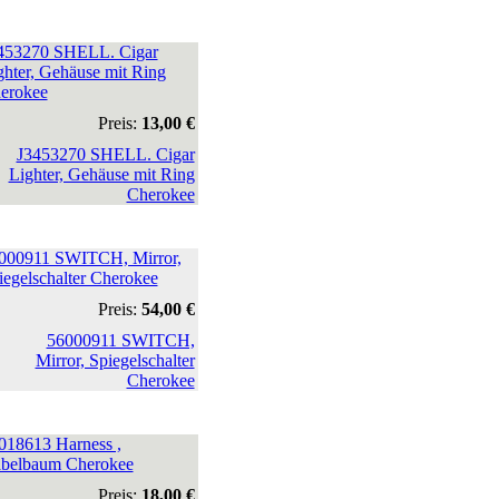
453270 SHELL. Cigar
ghter, Gehäuse mit Ring
erokee
Preis:
13,00 €
000911 SWITCH, Mirror,
iegelschalter Cherokee
Preis:
54,00 €
018613 Harness ,
belbaum Cherokee
Preis:
18,00 €