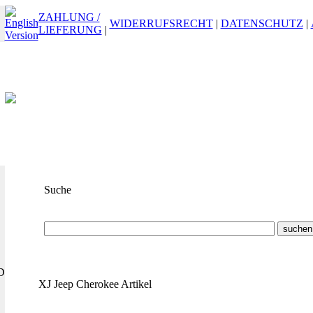
ZAHLUNG /
WIDERRUFSRECHT
|
DATENSCHUTZ
|
LIEFERUNG
|
Suche
Suchbegriff
oder
ET-Nummer
D
XJ Jeep Cherokee Artikel