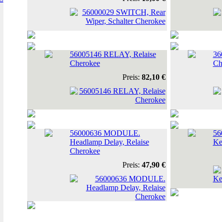
56005146 RELAY, Relaise
36
Cherokee
Ch
Preis:
82,10 €
56000636 MODULE.
56
Headlamp Delay, Relaise
Ke
Cherokee
Preis:
47,90 €