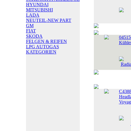
HYUNDAI
MITSUBISHI
LADA
NEUTEIL-NEW PART
GM
FIAT
SKODA
04515
FELGEN & REIFEN
Kühler
LPG AUTOGAS
KATEGORIEN
C438
Headl
Voyag