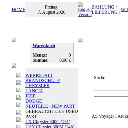
Freitag,
ZAHLUNG /
HOME
WI
7. August 2026
LIEFERUNG
|
Warenkorb
Menge:
0
Summe:
0,00 €
WERKSTATT
Suche
BRANDSCHUTZ
CHRYSLER
Suchbegriff
oder
LANCIA
JEEP
DODGE
NEUTEILE - NEW PART
GEBRAUCHTEILE-USED
AS Voyager I Artike
PART
LX Chrysler 300C
(131)
LHY Chrysler 300M
(145)