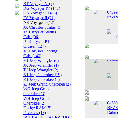
RT Voyager V
(2)
RG Voyager IV
(143)
04399
GS Voyager III
(43)
links 
ES Voyager II
(21)
AS Voyager I
(12)
JA Chrysler Stratus
(0)
JX Chrysler Stratus
Cab.
(96)
PT Chrysler PT
Cruiser
(127)
JR Chrysler Sebring
Cab.
(140)
YJ Jeep Wrangler
(0)
Seiten
JK Jeep Wrangler
(1)
TJ Jeep Wrangler
(2)
XJ Jeep Cherokee
(19)
KJ Jeep Cherokee
(1)
ZJ Jeep Grand Cherokee
(2)
WG Jeep Grand
Cherokee
(3)
WH Jeep Grand
04388
Cherokee
(2)
BEZEL
Dodge RAM
(5)
Rahme
Diverses
(13)
SCHLACHTFAHRZEUGE