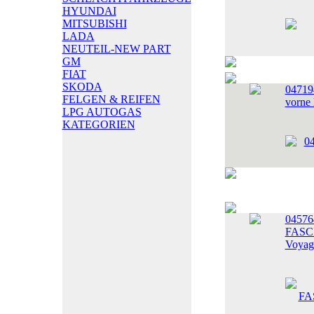
HYUNDAI
MITSUBISHI
LADA
NEUTEIL-NEW PART
GM
FIAT
SKODA
04719
FELGEN & REIFEN
vorne 
LPG AUTOGAS
KATEGORIEN
04576
FASCI
Voyag