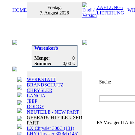
Freitag,
ZAHLUNG /
HOME
WI
7. August 2026
LIEFERUNG
|
Warenkorb
Menge:
0
Summe:
0,00 €
WERKSTATT
Suche
BRANDSCHUTZ
CHRYSLER
Suchbegriff
oder
LANCIA
JEEP
DODGE
NEUTEILE - NEW PART
GEBRAUCHTEILE-USED
ES Voyager II Artik
PART
LX Chrysler 300C
(131)
LHY Chrysler 300M
(145)