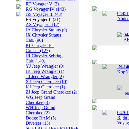
RT Voyager V
(2)
RG Voyager IV
(143)
04451
GS Voyager III
(43)
Abdec
ES Voyager II
(21)
AS Voyager I
(12)
JA Chrysler Stratus
(0)
JX Chrysler Stratus
Cab.
(96)
PT Chrysler PT
Cruiser
(127)
JR Chrysler Sebring
Cab.
(140)
YJ Jeep Wrangler
(0)
IN-140
JK Jeep Wrangler
(1)
Kopfs
TJ Jeep Wrangler
(2)
XJ Jeep Cherokee
(19)
KJ Jeep Cherokee
(1)
ZJ Jeep Grand Cherokee
(2)
WG Jeep Grand
Cherokee
(3)
WH Jeep Grand
0476
Cherokee
(2)
Right,
Dodge RAM
(5)
Voyag
Diverses
(13)
SCHLACHTFAHRZEUGE