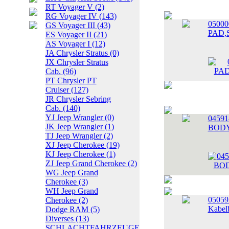
RT Voyager V
(2)
RG Voyager IV
(143)
0500
GS Voyager III
(43)
PAD,S
ES Voyager II
(21)
AS Voyager I
(12)
JA Chrysler Stratus
(0)
JX Chrysler Stratus
Cab.
(96)
PT Chrysler PT
Cruiser
(127)
JR Chrysler Sebring
Cab.
(140)
YJ Jeep Wrangler
(0)
0459
JK Jeep Wrangler
(1)
BODY,
TJ Jeep Wrangler
(2)
XJ Jeep Cherokee
(19)
KJ Jeep Cherokee
(1)
ZJ Jeep Grand Cherokee
(2)
WG Jeep Grand
Cherokee
(3)
WH Jeep Grand
05059
Cherokee
(2)
Kabel
Dodge RAM
(5)
Diverses
(13)
SCHLACHTFAHRZEUGE