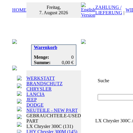
Freitag,
ZAHLUNG /
HOME
WI
7. August 2026
LIEFERUNG
|
Warenkorb
Menge:
0
Summe:
0,00 €
WERKSTATT
Suche
BRANDSCHUTZ
CHRYSLER
Suchbegriff
oder
LANCIA
JEEP
DODGE
NEUTEILE - NEW PART
GEBRAUCHTEILE-USED
LX Chrysler 300C A
PART
LX Chrysler 300C
(131)
LHY Chrysler 300M
(145)