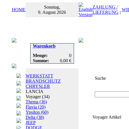
Sonntag,
ZAHLUNG /
HOME
WI
9. August 2026
LIEFERUNG
|
Warenkorb
Menge:
0
Summe:
0,00 €
WERKSTATT
Suche
BRANDSCHUTZ
CHRYSLER
Suchbegriff
oder
LANCIA
Voyager
(34)
Thema
(36)
Flavia
(20)
Ypsilon
(60)
Voyager Artikel
Delta
(38)
JEEP
DODGE