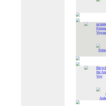
uconn
Freisp
Voyag
Bicycl
für An
Voy