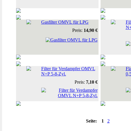
Gasfilter OMVL für LPG
Fi
N+
Preis:
14,90 €
Filter für Verdampfer OMVL
Fl
N+P 5-8-Zyl.
0,
Preis:
7,10 €
Seite:
1
2