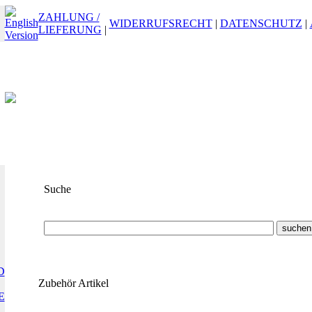
ZAHLUNG /
WIDERRUFSRECHT
|
DATENSCHUTZ
|
LIEFERUNG
|
Suche
Suchbegriff
oder
ET-Nummer
D
Zubehör Artikel
E