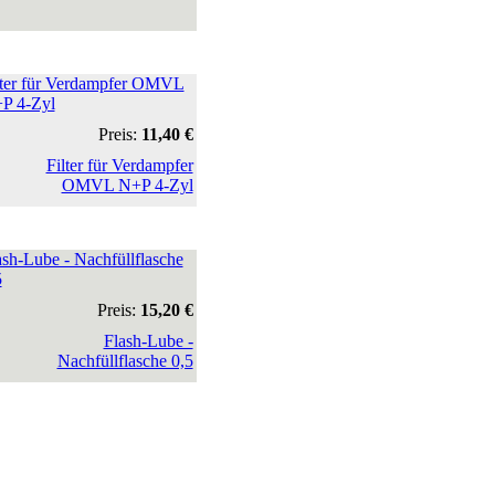
lter für Verdampfer OMVL
P 4-Zyl
Preis:
11,40 €
ash-Lube - Nachfüllflasche
5
Preis:
15,20 €