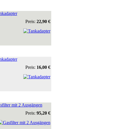
nkadapter
Preis:
22,90 €
nkadapter
Preis:
16,00 €
sfilter mit 2 Ausgängen
Preis:
95,20 €