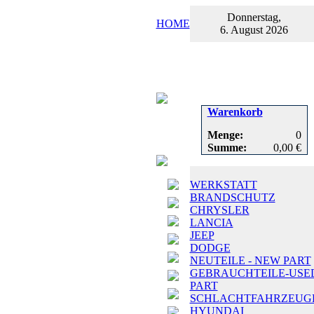
Donnerstag,
HOME
6. August 2026
Warenkorb
Menge:
0
Summe:
0,00 €
WERKSTATT
BRANDSCHUTZ
CHRYSLER
LANCIA
JEEP
DODGE
NEUTEILE - NEW PART
GEBRAUCHTEILE-USE
PART
SCHLACHTFAHRZEUG
HYUNDAI