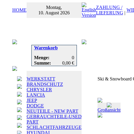
Montag,
ZAHLUNG /
HOME
WI
10. August 2026
LIEFERUNG
|
Warenkorb
Menge:
0
Summe:
0,00 €
WERKSTATT
Ski & Snowboard C
BRANDSCHUTZ
CHRYSLER
LANCIA
JEEP
DODGE
Großansicht
NEUTEILE - NEW PART
GEBRAUCHTEILE-USED
PART
SCHLACHTFAHRZEUGE
HYUNDAI