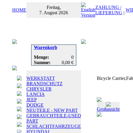
Freitag,
ZAHLUNG /
HOME
WI
7. August 2026
LIEFERUNG
|
Warenkorb
Menge:
0
Summe:
0,00 €
WERKSTATT
Bicycle Carrier,Fa
BRANDSCHUTZ
CHRYSLER
LANCIA
JEEP
DODGE
Großansicht
NEUTEILE - NEW PART
GEBRAUCHTEILE-USED
PART
SCHLACHTFAHRZEUGE
HYUNDAI