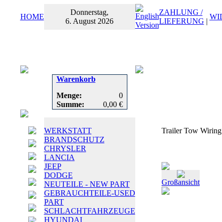
Donnerstag,
ZAHLUNG /
HOME
WI
6. August 2026
LIEFERUNG
|
Warenkorb
Menge:
0
Summe:
0,00 €
WERKSTATT
Trailer Tow Wiring
BRANDSCHUTZ
CHRYSLER
LANCIA
JEEP
DODGE
Großansicht
NEUTEILE - NEW PART
GEBRAUCHTEILE-USED
PART
SCHLACHTFAHRZEUGE
HYUNDAI